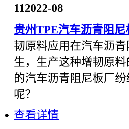
11
2022-08
贵州TPE汽车沥青阻
韧原料应用在汽车沥青
生，生产这种增韧原料
的汽车沥青阻尼板厂纷
呢？
查看详情