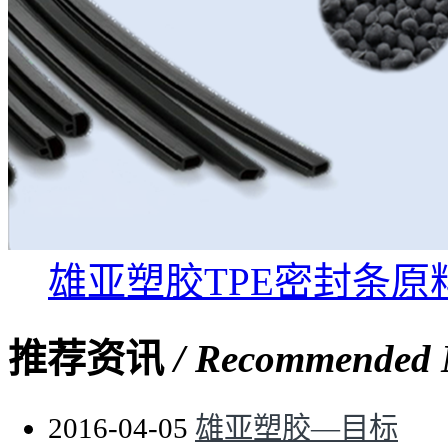
雄亚塑胶TPE密封条原
推荐资讯
/ Recommended
2016-04-05
雄亚塑胶—目标