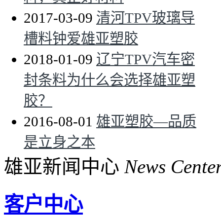
2017-03-09
清河TPV玻璃导
槽料钟爱雄亚塑胶
2018-01-09
辽宁TPV汽车密
封条料为什么会选择雄亚塑
胶？
2016-08-01
雄亚塑胶—品质
是立身之本
雄亚新闻中心
News Cente
客户中心