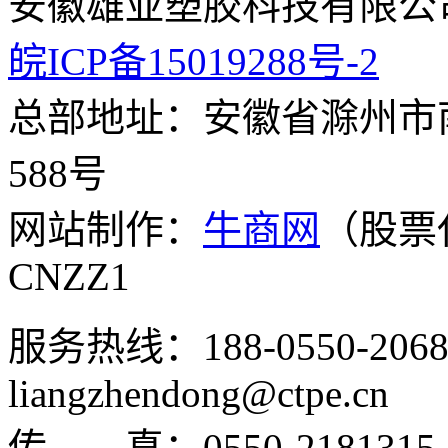
安徽雄亚塑胶科技有
皖ICP备15019288号-2
总部地址：安徽省滁州市
588号
网站制作：
牛商网
（股票
CNZZ1
服务热线：188-0550-
liangzhendong@ctpe.cn
传 真：0550-2181315