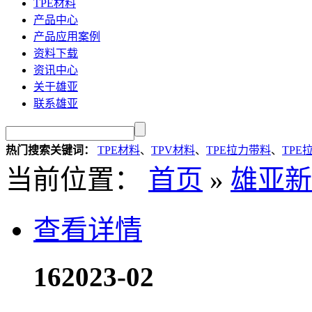
TPE材料
产品中心
产品应用案例
资料下载
资讯中心
关于雄亚
联系雄亚
热门搜索关键词：
TPE材料
、
TPV材料
、
TPE拉力带料
、
TPE
当前位置：
首页
»
雄亚新
查看详情
16
2023-02