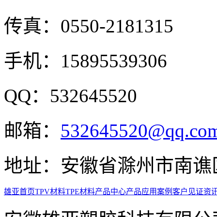
传真：
0550-2181315
手机：
15895539306
QQ：
532645520
邮箱：
532645520@qq.co
地址：
安徽省滁州市南谯
雄亚首页
TPV材料
TPE材料
产品中心
产品应用案例
客户见证
资