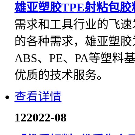
雄亚塑胶TPE射粘包
需求和工具行业的飞速
的各种需求，雄亚塑胶为
ABS、PE、PA等塑
优质的技术服务。
查看详情
12
2022-08