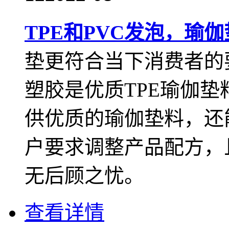
TPE和PVC发泡，瑜
垫更符合当下消费者的
塑胶是优质TPE瑜伽
供优质的瑜伽垫料，还
户要求调整产品配方，
无后顾之忧。
查看详情