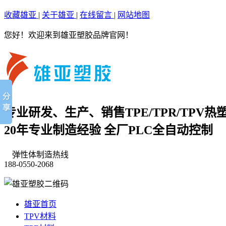
收藏雄亚
|
关于雄亚
|
在线留言
|
网站地图
您好！欢迎来到雄亚塑胶品牌官网！
专业研发、生产、销售TPE/TPR/TPV
20年专业制造经验 全厂PLC全自动控制
弹性体制造热线
188-0550-2068
雄亚首页
TPV材料