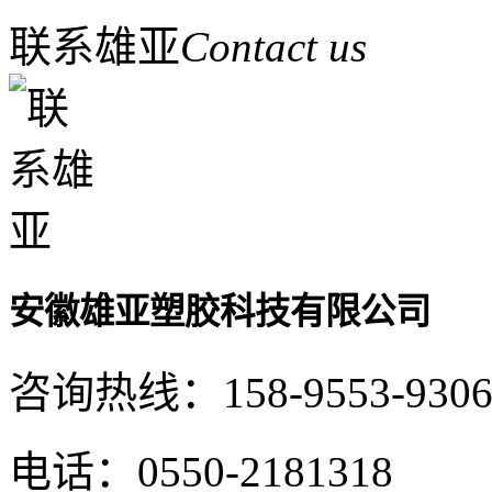
联系雄亚
Contact us
安徽雄亚塑胶科技有限公司
咨询热线：
158-9553-930
电话：
0550-2181318