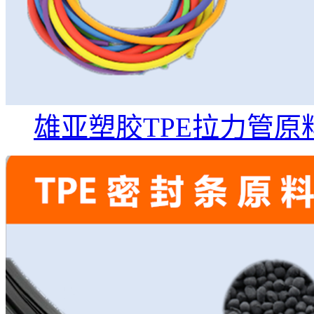
雄亚塑胶TPE拉力管原