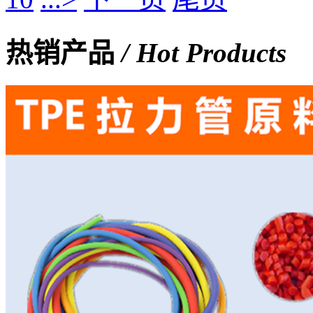
热销产品
/ Hot Products