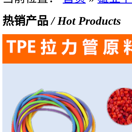
热销产品
/ Hot Products