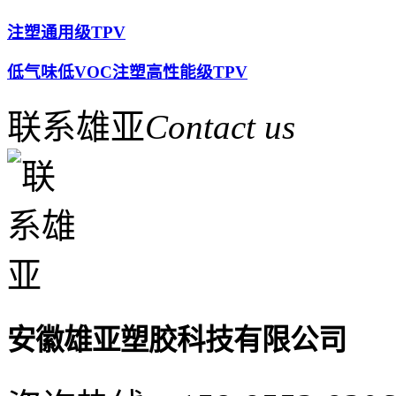
注塑通用级TPV
低气味低VOC注塑高性能级TPV
联系雄亚
Contact us
安徽雄亚塑胶科技有限公司