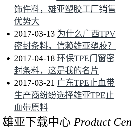
饰件料，雄亚塑胶工厂销售
优势大
2017-03-13
为什么广西TPV
密封条料，信赖雄亚塑胶？
2017-04-18
环保TPE门窗密
封条料，这是我的名片
2017-03-21
广东TPE止血带
生产商纷纷选择雄亚TPE止
血带原料
雄亚下载中心
Product Cen