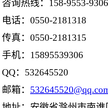
咨询热线：
158-9553-930
电话：
0550-2181318
传真：
0550-2181315
手机：
15895539306
QQ：
532645520
邮箱：
532645520@qq.co
地址：
安徽省滁州市南谯